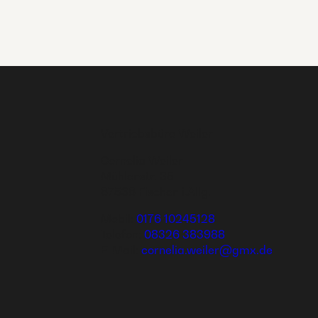
Vertriebsbüro Weiler
Cornelia Weiler
Mühlenstr. 35
87538 Fischen i.Allg.
Mobil:
0176 10245128
Telefon:
08326 383988
E-Mail:
cornelia.weiler@gmx.de