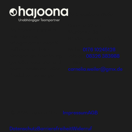
Vertriebsbüro Weiler
Cornelia Weiler
Bei hajoona kannst du
Mühlenstr. 35
dein eigenes,
87538 Fischen i.Allg.
erfolgreiches Geschäft
aufbauen und eine
Mobil:
0176 10245128
einzigartige Ausbildung
Telefon:
08326 383988
genießen oder dich und
E-Mail:
deine Familie mit tollen
cornelia.weiler@gmx.de
Produkten versorgen.
Ⓒ 2024 hajoona GmbH
Impressum
AGB
Datenschutz
Barrierefreiheit
Widerruf