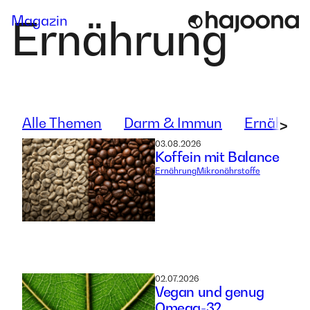
Skip
Magazin
Ernährung
to
content
Alle Themen
Darm & Immun
Ernährun
>
03.08.2026
Koffein mit Balance
Ernährung
Mikronährstoffe
02.07.2026
Vegan und genug
Omega-3?