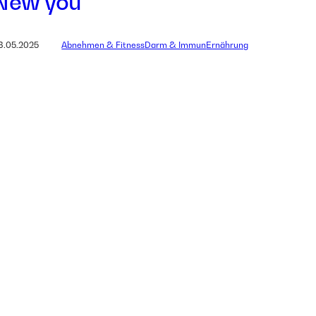
New you
8.05.2025
Abnehmen & Fitness
Darm & Immun
Ernährung