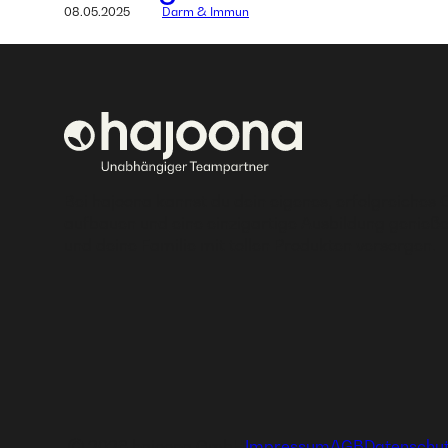
08.05.2025
Darm & Immun
Bei hajoona kannst du dein eigenes, erfolgreiches 
aufbauen und eine einzigartige Ausbildung genieße
und deine Familie mit tollen Produkten versorgen.
Ⓒ 2026 hajoona GmbH
Impressum
AGB
Datenschu