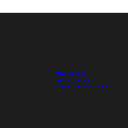
Vertriebsbüro Weiler
Cornelia Weiler
Mühlenstr. 35
87538 Fischen i.Allg.
Mobil:
0176 10245128
Telefon:
08326 383988
E-Mail:
cornelia.weiler@gmx.de