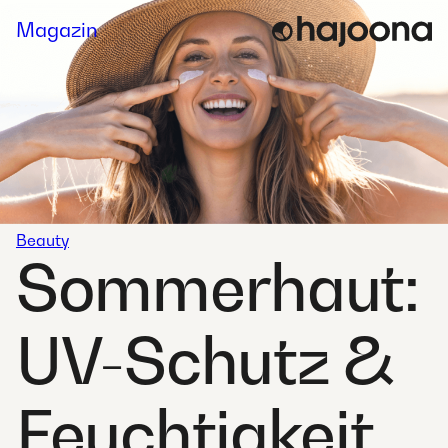
Skip
Magazin
to
content
Beauty
Sommerhaut:
UV-Schutz &
Feuchtigkeit