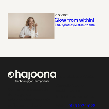
21.05.2026
Glow from within!
Beauty
Beauty
Micronutrients
Vertriebsbüro Weiler
Cornelia Weiler
Bei hajoona kannst du
Mühlenstr. 35
dein eigenes,
87538 Fischen i.Allg.
erfolgreiches Geschäft
aufbauen und eine
Mobil:
0176 10245128